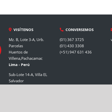
VISÍTENOS
CONVERSEMOS
Mz. B, Lote 3-A, Urb.
(01) 367 3725
Parcelas
(01) 430 3308
Huertos de
(+51) 947 631 436
Villena,Pachacamac
Lima - Perú
Sub-Lote 14-A, Villa EL
Salvador
Lima - Perú
MAQUINARIAS UGUIL ©Todos los derechos reservados 2021