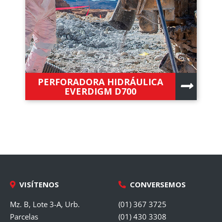
PERFORADORA HIDRÁULICA
EVERDIGM D700
VISÍTENOS
CONVERSEMOS
Mz. B, Lote 3-A, Urb.
(01) 367 3725
Parcelas
(01) 430 3308