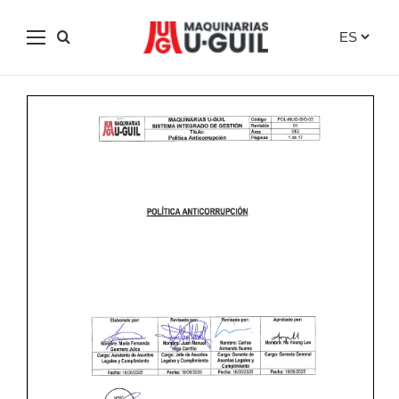
Skip
to
Política Anticorrupción
content