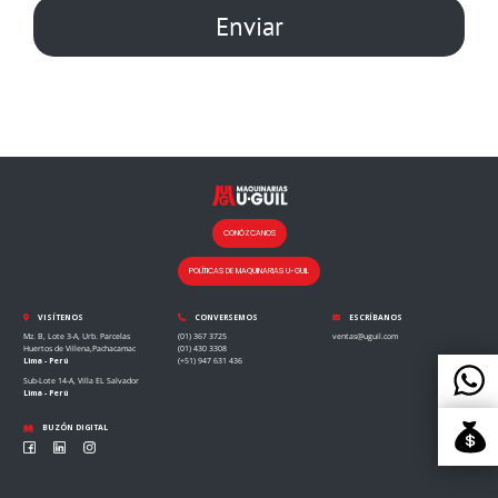
CONÓZCANOS
POLÍTICAS DE MAQUINARIAS U-GUIL
VISÍTENOS
CONVERSEMOS
ESCRÍBANOS
Mz. B, Lote 3-A, Urb. Parcelas
(01) 367 3725
ventas@uguil.com
Huertos de Villena,Pachacamac
(01) 430 3308
Lima - Perú
(+51) 947 631 436
Sub-Lote 14-A, Villa EL Salvador
Lima - Perú
BUZÓN DIGITAL