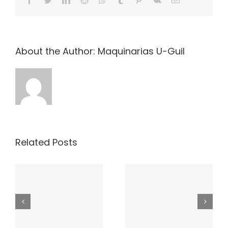
About the Author:
Maquinarias U-Guil
Related Posts
y
Política de Alcohol,
Política Integrada
Drogas y Tabaco