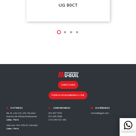
UG 80CT
CONÓZCANOS
POLÍTICAS DE MAQUINARIAS U-GUIL
VISÍTENOS
CONVERSEMOS
ESCRÍBANOS
Mz. B, Lote 3-A, Urb. Parcelas
(01) 367 3725
ventas@uguil.com
Huertos de Villena,Pachacamac
(01) 430 3308
Lima - Perú
(+51) 947 631 436
Sub-Lote 14-A, Villa EL Salvador
Lima - Perú